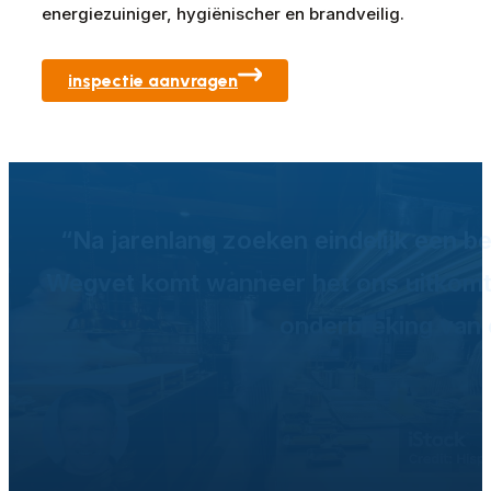
energiezuiniger, hygiënischer en brandveilig.
inspectie aanvragen
“Na jarenlang zoeken eindelijk een be
Wegvet komt wanneer het ons uitkomt 
onderbreking van 